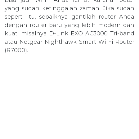
yang sudah ketinggalan zaman. Jika sudah
seperti itu, sebaiknya gantilah router Anda
dengan router baru yang lebih modern dan
kuat, misalnya D-Link EXO AC3000 Tri-band
atau Netgear Nighthawk Smart Wi-Fi Router
(R7000).
7. Saatnya
upgrade
Jika semua cara sudah dicoba, tapi jaringan
internet masih belum stabil. Mungkin
memang sudah saatnya Anda membayar
ekstra untuk koneksi internet yang lebih
cepat. Bisa jadi kebutuhan internet Anda
memang lebih besar dari kuota internet
yang Anda miliki.